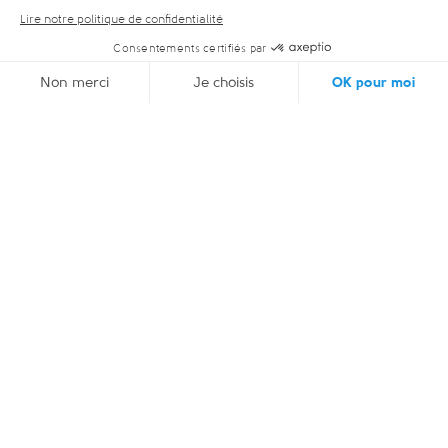
2 / 2
SRM La Berra SA
Rte de la Berra 92, 1634 La Roche
026 413 21 52
info@laberra.ch
NOUS CONTACTER
Nous suivre