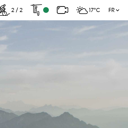
2 / 2
17°C
FR