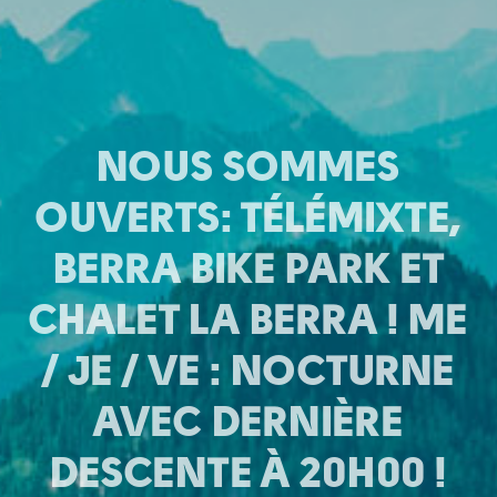
NOUS SOMMES
NOUS SOMMES
NOUS SOMMES
OUVERTS: TÉLÉMIXTE,
OUVERTS: TÉLÉMIXTE,
OUVERTS: TÉLÉMIXTE,
BERRA BIKE PARK ET
BERRA BIKE PARK ET
BERRA BIKE PARK ET
CHALET LA BERRA ! ME
CHALET LA BERRA ! ME
CHALET LA BERRA ! ME
/ JE / VE : NOCTURNE
/ JE / VE : NOCTURNE
/ JE / VE : NOCTURNE
AVEC DERNIÈRE
AVEC DERNIÈRE
AVEC DERNIÈRE
DESCENTE À 20H00 !
DESCENTE À 20H00 !
DESCENTE À 20H00 !