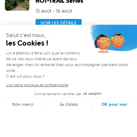
HOT-TRAIL Series
15 août - 16 août
VOIR LES DÉTAILS
Ajouter à mon calendrier
Activités
INFOS
1 / 1
WEBCAM
15°C
Toutes les
Berra Bike P
activités
2 / 2
Restauration et hébergement