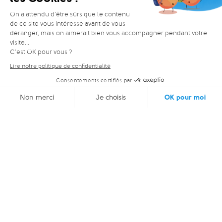
INFOS
1 / 1
WEBCAM
13°C
2 / 2
SRM La Berra SA
Rte de la Berra 92, 1634 La Roche
026 413 21 52